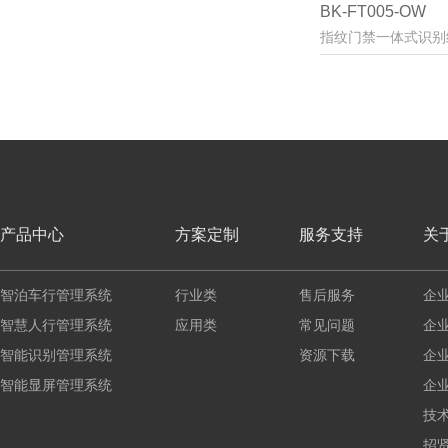
BK-FT005-OW
指纹门禁一体式识别
产品中心
方案定制
服务支持
关
智泊车行管理系统
行业类
售后服务
企
智慧人行管理系统
应用类
常见问题
企
智能识别管理系统
资源下载
企
智能显屏管理系统
企
技
招